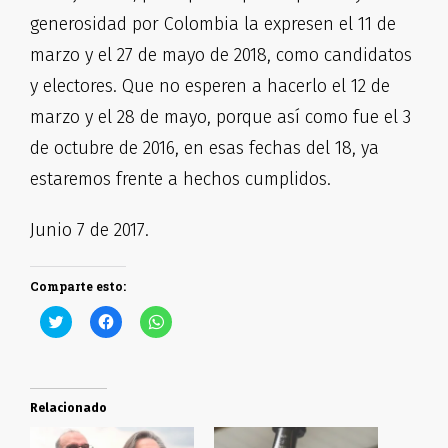
generosidad por Colombia la expresen el 11 de
marzo y el 27 de mayo de 2018, como candidatos
y electores. Que no esperen a hacerlo el 12 de
marzo y el 28 de mayo, porque así como fue el 3
de octubre de 2016, en esas fechas del 18, ya
estaremos frente a hechos cumplidos.
Junio 7 de 2017.
Comparte esto:
Haz
Haz
Haz
clic
clic
clic
para
para
para
compartir
compartir
compartir
en
en
en
Twitter
Facebook
WhatsApp
(Se
(Se
(Se
Relacionado
abre
abre
abre
en
en
en
una
una
una