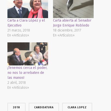
ventana
ventana
ventana
nueva)
nueva)
nueva)
Carta a Clara López y el
Carta abierta al Senador
Ejecutivo
Jorge Enrique Robledo
21 marzo, 2018
18 diciembre, 2017
En «Artículos»
En «Artículos»
¡Tenemos cerca el poder,
no nos lo arrebaten de
las manos!
2 abril, 2018
En «Artículos»
2018
CANDIDATURA
CLARA LOPEZ