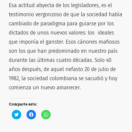
Esa actitud abyecta de los legisladores, es el
testimonio vergonzoso de que la sociedad había
cambiado de paradigma para guiarse por los
dictados de unos nuevos valores: los ideales
que imponía el ganster. Esos cánones mafiosos
son los que han predominado en nuestro país
durante las últimas cuatro décadas. Solo 40
años después, de aquel nefasto 20 de julio de
1982, la sociedad colombiana se sacudió y hoy
comienza un nuevo amanecer.
Comparte esto:
Haz
Haz
Haz
clic
clic
clic
para
para
para
compartir
compartir
compartir
en
en
en