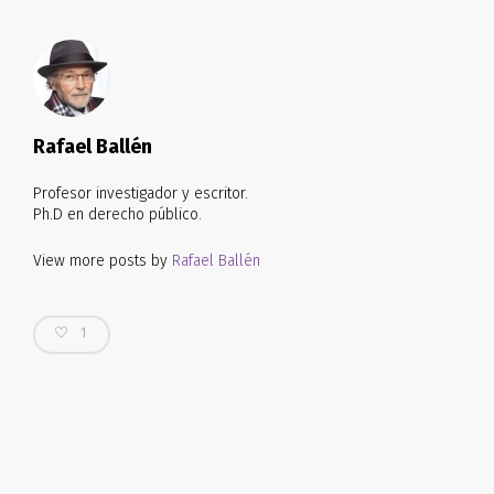
Twitter
Facebook
WhatsApp
(Se
(Se
(Se
abre
abre
abre
en
en
en
una
una
una
ventana
ventana
ventana
nueva)
nueva)
nueva)
Rafael Ballén
Profesor investigador y escritor.
Ph.D en derecho público.
View more posts by
Rafael Ballén
1