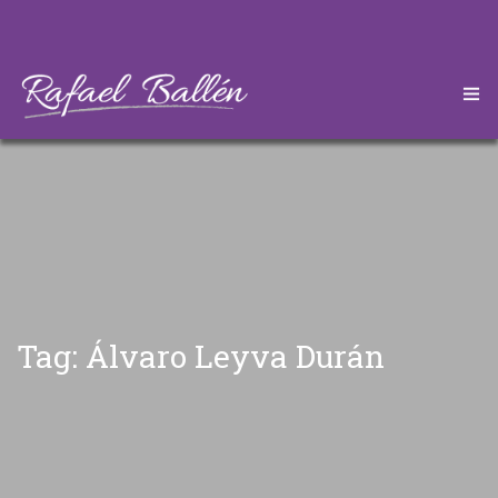
HOME
CONÓZCAME
DESCARGAS
ARTÍCULOS
Tag: Álvaro Leyva Durán
CONTÁCTEME